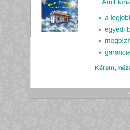
Amit kíná
a legjob
egyedi b
megbízh
garancia
Kérem, nézz
©