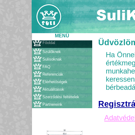
MENÜ
Üdvözlö
Főoldal
Szülőknek
Ha Önnek
Sulisoknak
értékmeg
FAQ
munkahel
Referenciák
keressen!
Elérhetőségek
bérbeadá
Aktuálitások
Szerződési feltételek
Regisztr
Partnereink
Adatvédel