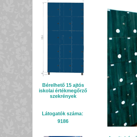
Bérelhető 15 ajtós
iskolai értékmegőrző
szekrények
Látogatók száma:
9186